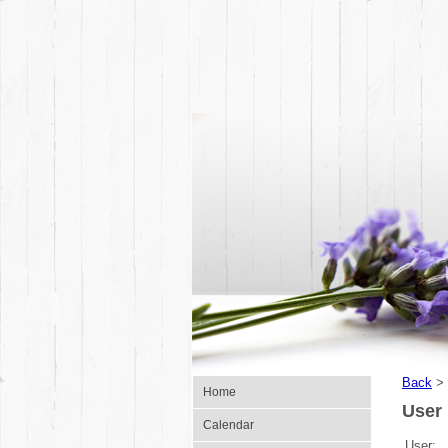
Back
>
Home
User 
Calendar
User: