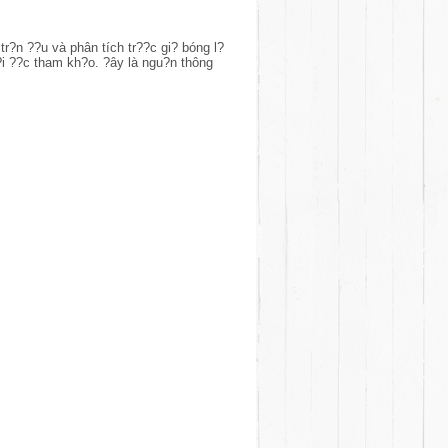
r?n ??u và phân tích tr??c gi? bóng l?
??i ??c tham kh?o. ?ây là ngu?n thông