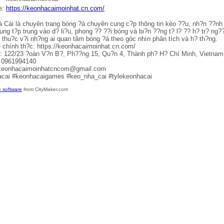
e:
https://keonhacaimoinhat.cn.com/
 Cái là chuyên trang bóng ?á chuyên cung c?p thông tin kèo ??u, nh?n ??nh t
dung t?p trung vào d? li?u, phong ?? ??i bóng và bi?n ??ng t? l? ?? h? tr? ng
n thu?c v?i nh?ng ai quan tâm bóng ?á theo góc nhìn phân tích và h? th?ng.
 chính th?c: https://keonhacaimoinhat.cn.com/
: 122/23 ?oàn V?n B?, Ph??ng 15, Qu?n 4, Thành ph? H? Chí Minh, Vietnam
: 0961994140
 keonhacaimoinhatcncom@gmail.com
cai #keonhacaigames #keo_nha_cai #tylekeonhacai
 software
from CityMaker.com