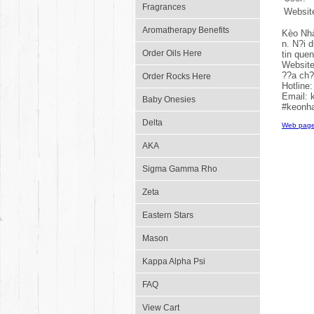
Fragrances
Websit
Aromatherapy Benefits
Kèo Nhà
n. N?i 
Order Oils Here
tin que
Website
??a ch?
Order Rocks Here
Hotline
Email:
Baby Onesies
#keonha
Delta
Web page
AKA
Sigma Gamma Rho
Zeta
Eastern Stars
Mason
Kappa Alpha Psi
FAQ
View Cart