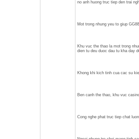
no anh huong truc tiep den trai n
Mot trong nhung yeu to giup GG88 
Khu vuc the thao la mot trong nhu
dien tu deu duoc dau tu kha day d
Khong khi kich tinh cua cac su kie
Ben canh the thao, khu vuc casino
Cong nghe phat truc tiep chat luon
Ngoai nhung tro choi mang tinh ca