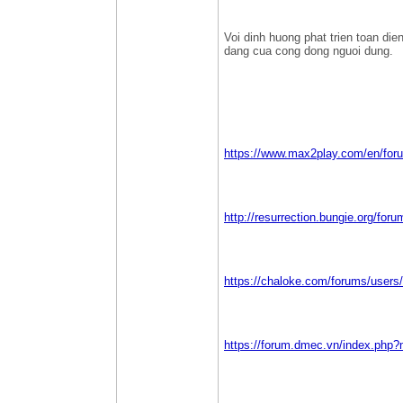
Voi dinh huong phat trien toan die
dang cua cong dong nguoi dung.
https://www.max2play.com/en/for
http://resurrection.bungie.org/for
https://chaloke.com/forums/user
https://forum.dmec.vn/index.ph