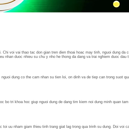
. Chi voi vai thao tac don gian tren dien thoai hoac may tinh, nguoi dung da 
ieu nhan duoc nhieu su chu y nho he thong da dang va trai nghiem duoc dau t
 nguoi dung co the cam nhan su tien loi, on dinh va de tiep can trong suot q
uoc bo tri khoa hoc giup nguoi dung de dang tim kiem noi dung minh quan ta
i uu nham giam thieu tinh trang giat lag trong qua trinh su dung. Doi voi cac 