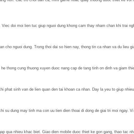
iec doi moi lien tuc giup nguoi dung khong cam thay nham chan khi trai nghi
 cho nguoi dung. Trong thoi dai so hien nay, thong tin ca nhan va du lieu gi
he thong cung thuong xuyen duoc nang cap de tang tinh on dinh va giam thieu
i phat sinh van de lien quan den tai khoan ca nhan. Day la yeu to giup nhie
su dung may tinh ma con uu tien dien thoai di dong de giai tri moi ngay. Vi 
p qua nhieu khac biet. Giao dien mobile duoc thiet ke gon gang, thao tac nha