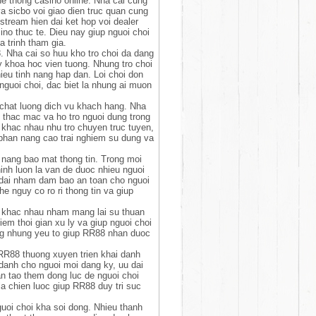
e thong casino online. Nha cai cung
va sicbo voi giao dien truc quan cung
stream hien dai ket hop voi dealer
ino thuc te. Dieu nay giup nguoi choi
 trinh tham gia.
. Nha cai so huu kho tro choi da dang
y khoa hoc vien tuong. Nhung tro choi
ieu tinh nang hap dan. Loi choi don
nguoi choi, dac biet la nhung ai muon
n chat luong dich vu khach hang. Nha
c thac mac va ho tro nguoi dung trong
c khac nhau nhu tro chuyen truc tuyen,
 phan nang cao trai nghiem su dung va
 nang bao mat thong tin. Trong moi
hinh luon la van de duoc nhieu nguoi
dai nham dam bao an toan cho nguoi
 nguy co ro ri thong tin va giup
n khac nhau nham mang lai su thuan
iem thoi gian xu ly va giup nguoi choi
ong nhung yeu to giup RR88 nhan duoc
RR88 thuong xuyen trien khai danh
danh cho nguoi moi dang ky, uu dai
an tao them dong luc de nguoi choi
la chien luoc giup RR88 duy tri suc
uoi choi kha soi dong. Nhieu thanh