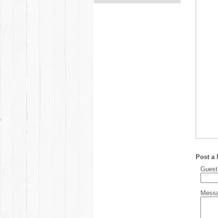
Post a
Gues
Mess