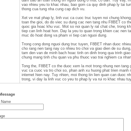
dam bao an toan thong tin nguoi dung o muc co ban. Tuy vay, m
vao nhieu yeu to khac nhau, bao gom ca quy dinh phap ly tai tu
thong cua tung nha cung cap dich vu.
Xet ve mat phap ly, linh vuc ca cuoc truc tuyen noi chung khon
toan the gioi, do do viec su dung cac nen tang nhu F8BET co th
quoc gia hoac khu vuc. Mot so noi quan ly rat chat che, trong kh
tiep can linh hoat hon. Day la yeu to quan trong khien cac nen t
muc do hoat dong va pham vi tiep can nguoi dung.
Trong cong dong nguoi dung truc tuyen, F8BET nhan duoc nhieu
cho rang nen tang nay co nhieu tro choi va giao dien de su dung,
tam den van de minh bach hoac tinh on dinh trong qua trinh giao
chung mang tinh chu quan va phu thuoc vao trai nghiem ca nhan
Tong the, F8BET co the duoc xem la mot trong nhung nen tang gia
vuc ca cuoc va tro choi so, phan anh xu huong phat trien manh m
internet hien nay. Tuy nhien, moi thong tin lien quan can duoc 
trong, vi day la linh vuc co yeu to phap ly va rui ro khac nhau t
 Message
t Name
age