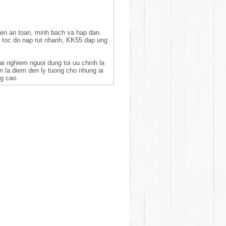
uyen an toan, minh bach va hap dan.
a toc do nap rut nhanh, KK55 dap ung
ai nghiem nguoi dung toi uu chinh la
 la diem den ly tuong cho nhung ai
ng cao.