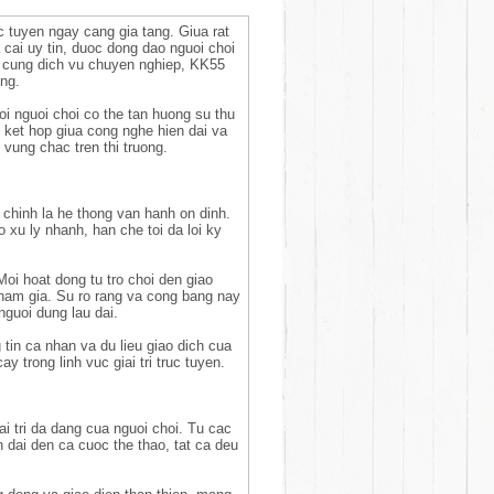
uc tuyen ngay cang gia tang. Giua rat
cai uy tin, duoc dong dao nguoi choi
h cung dich vu chuyen nghiep, KK55
ung.
i nguoi choi co the tan huong su thu
 ket hop giua cong nghe hien dai va
 vung chac tren thi truong.
chinh la he thong van hanh on dinh.
 xu ly nhanh, han che toi da loi ky
oi hoat dong tu tro choi den giao
tham gia. Su ro rang va cong bang nay
nguoi dung lau dai.
tin ca nhan va du lieu giao dich cua
y trong linh vuc giai tri truc tuyen.
 tri da dang cua nguoi choi. Tu cac
n dai den ca cuoc the thao, tat ca deu