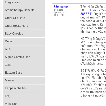
Fragrances
88mlocker
T?m Nhìn Chi?n L
Aromatherapy Benefits
44 posts
388BET ?ã và ?ang
Apr 01, 2026
388BET
t?ng k? th
11:21 PM
duy trì m?t n?n t?
Order Oils Here
thái toàn di?n n?
vào các trung tâm 
Order Rocks Here
lý v?i t?c ?? tính
khi tham gia vào c
Baby Onesies
H? T?ng M?ng Và 
Delta
M?t trong nh?ng ?i
ho?t trên n?n t?n
AKA
ch? vào các khung
pháp cân b?ng t?i 
minh, lo?i b? hoàn
Sigma Gamma Rho
i mà còn minh ch?n
c?a khách hàng.
Zeta
S? K?t H?p Gi?a 
Eastern Stars
T?i ?ây, công ngh
ng hi?u ?ã tích h?
Mason
ch v? chính xác v
c?p nh?t ?? nh?n d
Kappa Alpha Psi
có s? c? x?y ra. 
c?a trí tu? nhân t
p trong k? nguyên 
FAQ
View Cart