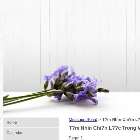
Message Board
T?m Nhìn Chi?n L?
>
Home
T?m Nhìn Chi?n L??c Trong V
Calendar
Page:
1