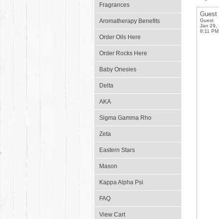
Fragrances
Guest
Aromatherapy Benefits
Guest
Jan 29,
8:11 PM
Order Oils Here
Order Rocks Here
Baby Onesies
Delta
AKA
Sigma Gamma Rho
Zeta
Eastern Stars
Mason
Kappa Alpha Psi
FAQ
View Cart