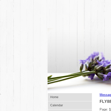
Messag
Home
FLY8
Calendar
Page:
1