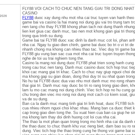
FLY88 VOI CACH TO CHUC NEN TANG GIAI TRI DONG NHA
CASINO
 2026
FLY88
duoc xay dung nhu mot nha cai truc tuyen van hanh theo mo
game bai va casino la hai mang noi dung giu vai tro trung tam tr
nen tang cho thay FLY88 khong phan tach noi dung thanh nhung 
lien ket giua cac danh muc, tao nen mot khong gian giai tri thon
trong qua trinh su dung.
Game bai tai FLY88 duoc xac dinh la danh muc cot loi, phan anh 
nha cai. Ngay tu giao dien chinh, game bai duoc bo tri o vi tri de
nhanh chong ma khong can nhieu thao tac. Viec duy tri game bai
FLY88 giu vung ban sac cua mot nha cai truc tuyen truyen thong
nghe de toi uu trai nghiem tong the.
Casino la mang noi dung duoc FLY88 phat trien song hanh cung g
trong cau truc nen tang. Danh muc casino duoc tich hop truc tie
khoi cac mang giai tri khac. Cach to chuc nay giup nguoi choi 
ma khong gap su gian doan, dong thoi duy tri su nhat quan trong
No hu tai FLY88 duoc dua vao nhu mot danh muc mo rong nham 
thai giai tri. Danh muc nay duoc bo tri ro rang trong giao dien,
lam lu mo cac mang noi dung chinh. Viec tich hop no hu cung g
chu trong den viec mo rong noi dung mot cach co kiem soat, giu
va de su dung.
Ban ca la danh muc mang tinh giai tri linh hoat, duoc FLY88 tich
cua nhieu nhom nguoi choi khac nhau. Mang ban ca duoc thiet ke
cap trong giao dien tong the. Su xuat hien cua ban ca giup he s
ma khong lam thay doi dinh huong cot loi cua nha cai.
The thao la mot phan quan trong trong mo hinh nha cai da dan
the thao duoc to chuc thanh khu vuc rieng biet, dam bao su ro r
dung. Viec tich hop the thao trong cung he thong voi game bai 