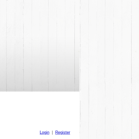
Login
|
Register