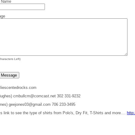
t Name
age
haracters Left)
liescentedrocks.com
 Hughes) cmbullcm@comcast.net 302 331-9232
ones) geejones03@gmail.com 706 233-3495
is link to see the type of shirts from Polo's, Dry Fit, T-Shirts and more....
http