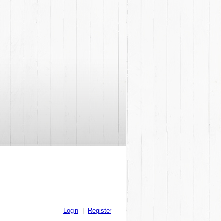
Login
|
Register