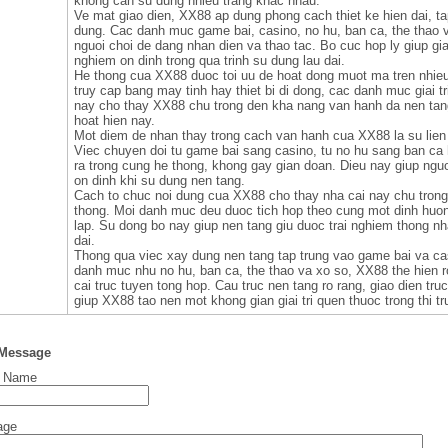
khong can su dung nhieu trang khac nhau.
Ve mat giao dien, XX88 ap dung phong cach thiet ke hien dai, ta
dung. Cac danh muc game bai, casino, no hu, ban ca, the thao v
nguoi choi de dang nhan dien va thao tac. Bo cuc hop ly giup gia
nghiem on dinh trong qua trinh su dung lau dai.
He thong cua XX88 duoc toi uu de hoat dong muot ma tren nhieu 
truy cap bang may tinh hay thiet bi di dong, cac danh muc giai tr
nay cho thay XX88 chu trong den kha nang van hanh da nen tang
hoat hien nay.
Mot diem de nhan thay trong cach van hanh cua XX88 la su lie
Viec chuyen doi tu game bai sang casino, tu no hu sang ban ca 
ra trong cung he thong, khong gay gian doan. Dieu nay giup nguoi 
on dinh khi su dung nen tang.
Cach to chuc noi dung cua XX88 cho thay nha cai nay chu trong
thong. Moi danh muc deu duoc tich hop theo cung mot dinh huon
lap. Su dong bo nay giup nen tang giu duoc trai nghiem thong nh
dai.
Thong qua viec xay dung nen tang tap trung vao game bai va ca
danh muc nhu no hu, ban ca, the thao va xo so, XX88 the hien r
cai truc tuyen tong hop. Cau truc nen tang ro rang, giao dien t
giup XX88 tao nen mot khong gian giai tri quen thuoc trong thi tr
 Message
t Name
age