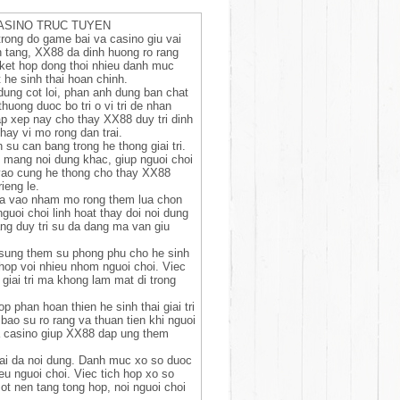
CASINO TRUC TUYEN
trong do game bai va casino giu vai
en tang, XX88 da dinh huong ro rang
, ket hop dong thoi nhieu danh muc
 he sinh thai hoan chinh.
ung cot loi, phan anh dung ban chat
uong duoc bo tri o vi tri de nhan
ap xep nay cho thay XX88 duy tri dinh
thay vi mo rong dan trai.
su can bang trong he thong giai tri.
c mang noi dung khac, giup nguoi choi
 vao cung he thong cho thay XX88
ieng le.
ua vao nham mo rong them lua chon
 nguoi choi linh hoat thay doi noi dung
ang duy tri su da dang ma van giu
 sung them su phong phu cho he sinh
 hop voi nhieu nhom nguoi choi. Viec
giai tri ma khong lam mat di trong
 phan hoan thien he sinh thai giai tri
ao su ro rang va thuan tien khi nguoi
a casino giup XX88 dap ung them
ai da noi dung. Danh muc xo so duoc
ieu nguoi choi. Viec tich hop xo so
 nen tang tong hop, noi nguoi choi