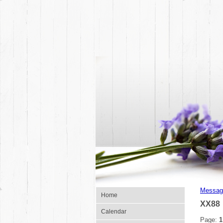
Messag
Home
XX88
Calendar
Page:
1