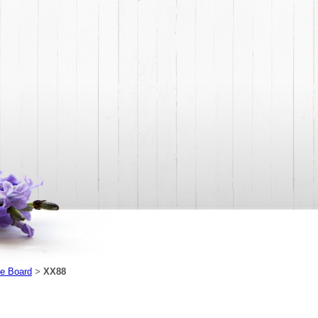
e Board
XX88
>