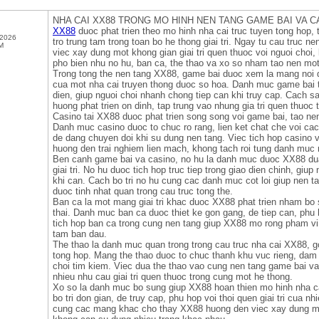
NHA CAI XX88 TRONG MO HINH NEN TANG GAME BAI VA 
XX88
duoc phat trien theo mo hinh nha cai truc tuyen tong hop, 
 2026
tro trung tam trong toan bo he thong giai tri. Ngay tu cau truc n
M
viec xay dung mot khong gian giai tri quen thuoc voi nguoi choi
pho bien nhu no hu, ban ca, the thao va xo so nham tao nen mot
Trong tong the nen tang XX88, game bai duoc xem la mang noi d
cua mot nha cai truyen thong duoc so hoa. Danh muc game bai th
dien, giup nguoi choi nhanh chong tiep can khi truy cap. Cach s
huong phat trien on dinh, tap trung vao nhung gia tri quen thuoc 
Casino tai XX88 duoc phat trien song song voi game bai, tao nen 
Danh muc casino duoc to chuc ro rang, lien ket chat che voi ca
de dang chuyen doi khi su dung nen tang. Viec tich hop casino
huong den trai nghiem lien mach, khong tach roi tung danh muc r
Ben canh game bai va casino, no hu la danh muc duoc XX88 d
giai tri. No hu duoc tich hop truc tiep trong giao dien chinh, giup
khi can. Cach bo tri no hu cung cac danh muc cot loi giup nen t
duoc tinh nhat quan trong cau truc tong the.
Ban ca la mot mang giai tri khac duoc XX88 phat trien nham bo
thai. Danh muc ban ca duoc thiet ke gon gang, de tiep can, phu
tich hop ban ca trong cung nen tang giup XX88 mo rong pham vi 
tam ban dau.
The thao la danh muc quan trong trong cau truc nha cai XX88, gop
tong hop. Mang the thao duoc to chuc thanh khu vuc rieng, dam b
choi tim kiem. Viec dua the thao vao cung nen tang game bai v
nhieu nhu cau giai tri quen thuoc trong cung mot he thong.
Xo so la danh muc bo sung giup XX88 hoan thien mo hinh nha c
bo tri don gian, de truy cap, phu hop voi thoi quen giai tri cua nh
cung cac mang khac cho thay XX88 huong den viec xay dung mot