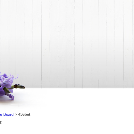
e Board
456bet
>
t