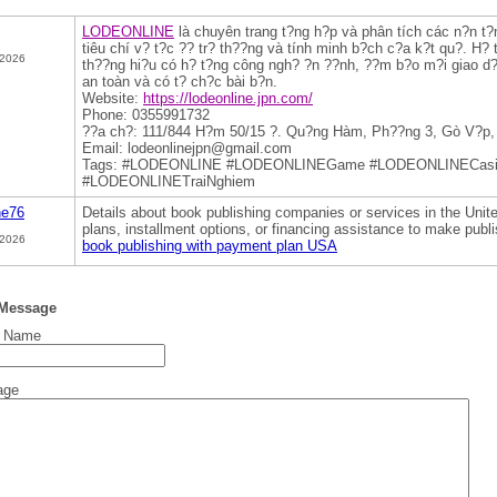
LODEONLINE
là chuyên trang t?ng h?p và phân tích các n?n t?n
tiêu chí v? t?c ?? tr? th??ng và tính minh b?ch c?a k?t qu?. H? 
 2026
th??ng hi?u có h? t?ng công ngh? ?n ??nh, ??m b?o m?i giao d?
an toàn và có t? ch?c bài b?n.
Website:
https://lodeonline.jpn.com/
Phone: 0355991732
??a ch?: 111/844 H?m 50/15 ?. Qu?ng Hàm, Ph??ng 3, Gò V?p,
Email: lodeonlinejpn@gmail.com
Tags: #LODEONLINE #LODEONLINEGame #LODEONLINECas
#LODEONLINETraiNghiem
ne76
Details about book publishing companies or services in the Unite
plans, installment options, or financing assistance to make publ
 2026
book publishing with payment plan USA
 Message
t Name
age