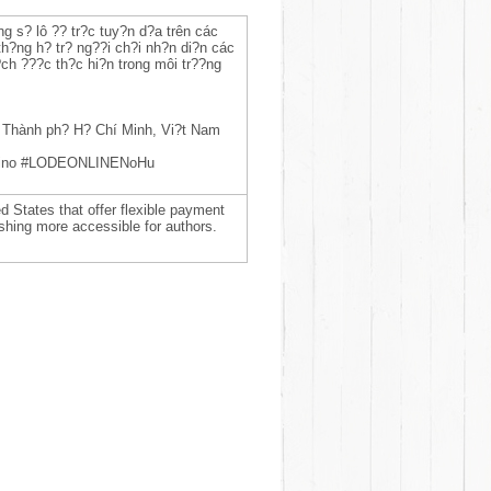
g s? lô ?? tr?c tuy?n d?a trên các
th?ng h? tr? ng??i ch?i nh?n di?n các
ch ???c th?c hi?n trong môi tr??ng
 Thành ph? H? Chí Minh, Vi?t Nam
ino #LODEONLINENoHu
d States that offer flexible payment
ishing more accessible for authors.