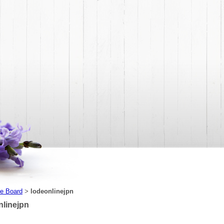
e Board
lodeonlinejpn
>
nlinejpn