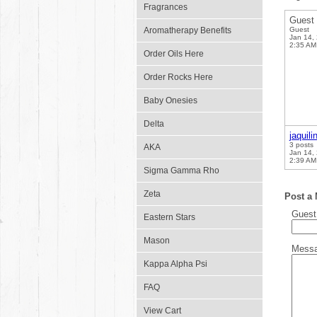
Fragrances
Guest
Aromatherapy Benefits
Guest
Jan 14,
2:35 AM
Order Oils Here
Order Rocks Here
Baby Onesies
Delta
jaquili
3 posts
AKA
Jan 14,
2:39 AM
Sigma Gamma Rho
Zeta
Post a
Gues
Eastern Stars
Mason
Mess
Kappa Alpha Psi
FAQ
View Cart