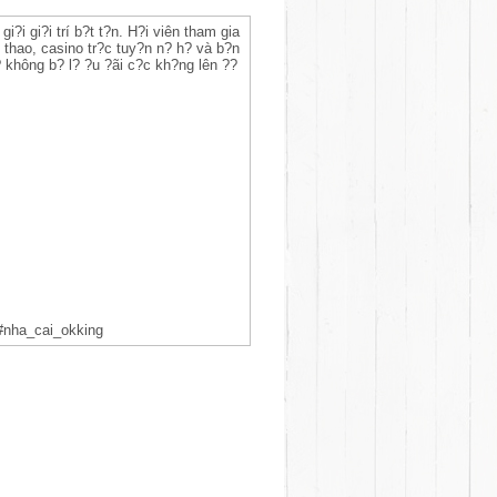
?i gi?i trí b?t t?n. H?i viên tham gia
 thao, casino tr?c tuy?n n? h? và b?n
không b? l? ?u ?ãi c?c kh?ng lên ??
#nha_cai_okking