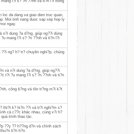
mang l?i s? ?n ??nh và ti?n l?i trong
n loc da dang va giao dien truc quan,
p. Moi tinh nang duoc sap xep hop ly
moi ngay.
 và n?i dung ?a d?ng, giúp ng??i dùng
 ?u mang l?i s? ?n ??nh và ti?n l?i
à ??i ng? h? tr? chuyên nghi?p, chúng
hi?n và n?i dung ?a d?ng, giúp ng??i
?c t?i ?u mang l?i s? ?n ??nh và ti?n
?nh, công b?ng và tôn tr?ng m?i k?t
? thi?t k? hi?n ??i và tr?i nghi?m s?
 hình cá c??c khác nhau, cùng v?i h?
 quá trình thao tác.
?p ??y ?? h??ng d?n và chính sách
thu?n ti?n h?n.