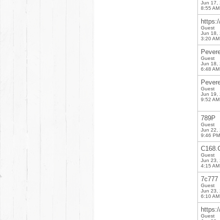
Jun 17,
8:55 AM
https:
Guest
Jun 18,
3:20 AM
Pevere
Guest
Jun 18,
6:48 AM
Pevere
Guest
Jun 19,
9:52 AM
789P
Guest
Jun 22,
9:46 PM
C168
Guest
Jun 23,
4:15 AM
7c777
Guest
Jun 23,
6:10 AM
https:
Guest