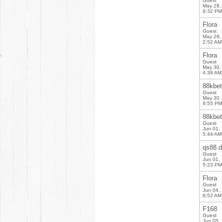
Guest
May 28,
9:32 PM
Flora
Guest
May 29,
2:52 AM
Flora
Guest
May 30,
4:38 AM
88kbet
Guest
May 30,
9:55 PM
88kbet
Guest
Jun 01,
5:44 AM
qs88.
Guest
Jun 01,
5:23 PM
Flora
Guest
Jun 04,
8:52 AM
F168
Guest
Jun 05,